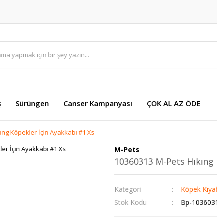
ş
Sürüngen
Canser Kampanyası
ÇOK AL AZ ÖDE
ıng Köpekler İçin Ayakkabı #1 Xs
M-Pets
10360313 M-Pets Hıkıng 
Kategori
Köpek Kıyaf
Stok Kodu
Bp-103603