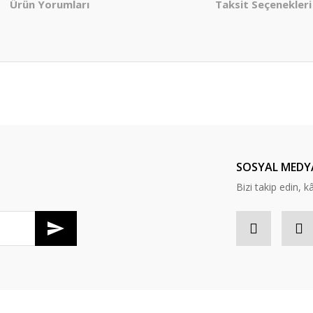
Ürün Yorumları
Taksit Seçenekleri
er konularda yetersiz gördüğünüz noktaları öneri formunu kullanarak tarafım
Bu ürüne ilk yorumu siz yapın!
Yorum Yaz
SOSYAL MEDY
Bizi takip edin, kâr
Gönder