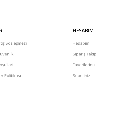
R
HESABIM
tış Sözleşmesi
Hesabım
Güvenlik
Sipariş Takip
oşullari
Favorileriniz
er Politikası
Sepetiniz