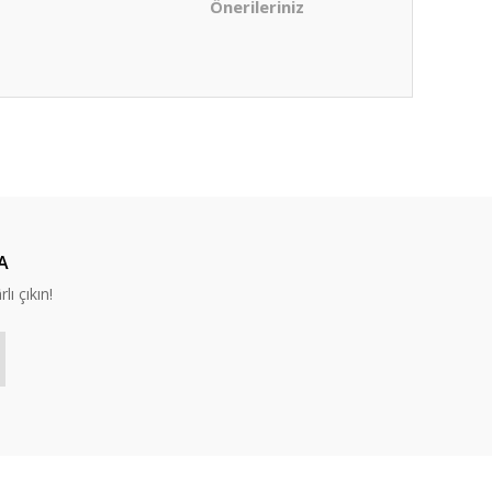
Önerileriniz
ıza iletebilirsiniz.
A
lı çıkın!