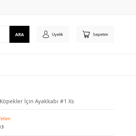
ARA
Üyelik
Sepetim
Köpekler İçin Ayakkabı #1 Xs
etleri
13