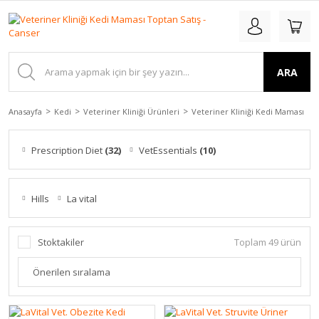
ARA
Anasayfa
Kedi
Veteriner Kliniği Ürünleri
Veteriner Kliniği Kedi Maması
Prescription Diet
(32)
VetEssentials
(10)
Hills
La vital
Stoktakiler
Toplam 49 ürün