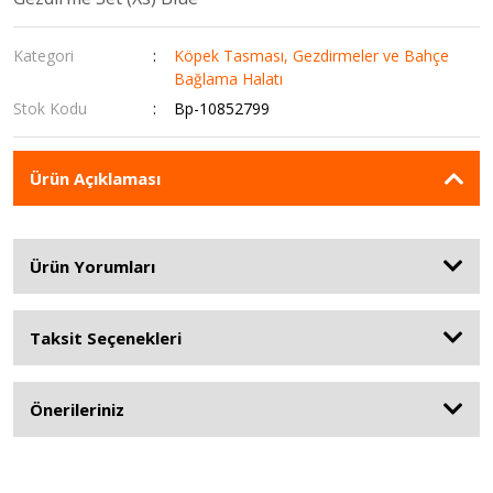
Köpek Tarak, Fırça ve Tüy Toplama Rulo
Köpek Tırnak Makası
Kategori
Köpek Tasması, Gezdirmeler ve Bahçe
Bağlama Halatı
Köpek Tuvalet Ve Ekipmanları
Stok Kodu
Bp-10852799
Köpek Yıkama Şampuan ve Parfüm
Ürün Açıklaması
Ürün Yorumları
Taksit Seçenekleri
Önerileriniz