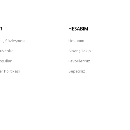
R
HESABIM
tış Sözleşmesi
Hesabım
Güvenlik
Sipariş Takip
oşullari
Favorileriniz
er Politikası
Sepetiniz