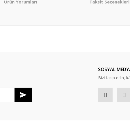
Ürün Yorumları
Taksit Seçenekleri
er konularda yetersiz gördüğünüz noktaları öneri formunu kullanarak tarafım
Bu ürüne ilk yorumu siz yapın!
Yorum Yaz
SOSYAL MEDY
Bizi takip edin, kâr
Gönder