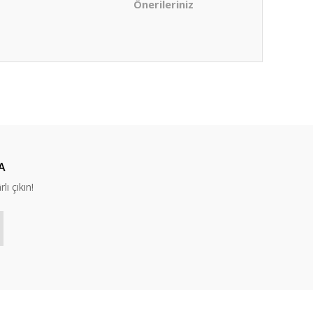
Önerileriniz
ıza iletebilirsiniz.
A
lı çıkın!