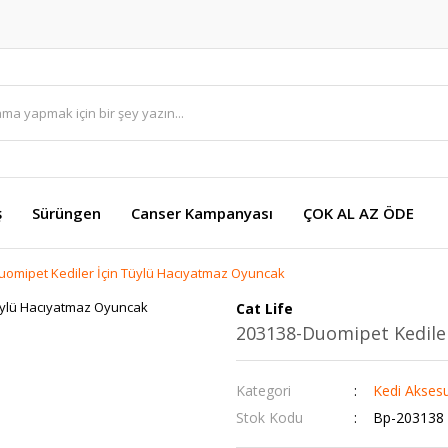
ş
Sürüngen
Canser Kampanyası
ÇOK AL AZ ÖDE
uomipet Kediler İçin Tüylü Hacıyatmaz Oyuncak
Cat Life
203138-Duomipet Kedile
Kategori
Kedi Aksesu
Stok Kodu
Bp-203138