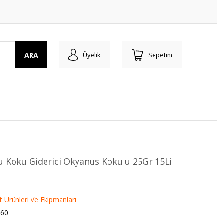
ARA
Üyelik
Sepetim
u Koku Giderici Okyanus Kokulu 25Gr 15Li
t Ürünleri Ve Ekipmanları
060