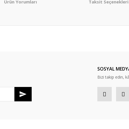
Ürün Yorumları
Taksit Seçenekleri
er konularda yetersiz gördüğünüz noktaları öneri formunu kullanarak tarafım
Bu ürüne ilk yorumu siz yapın!
Yorum Yaz
SOSYAL MEDY
Bizi takip edin, kâr
Gönder