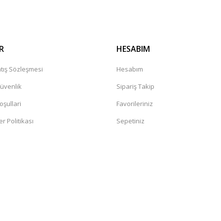
R
HESABIM
tış Sözleşmesi
Hesabım
Güvenlik
Sipariş Takip
oşullari
Favorileriniz
er Politikası
Sepetiniz