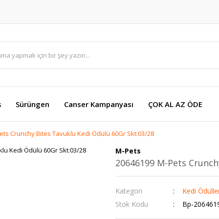
ş
Sürüngen
Canser Kampanyası
ÇOK AL AZ ÖDE
ts Crunchy Bıtes Tavuklu Kedi Ödülü 60Gr Skt:03/28
M-Pets
20646199 M-Pets Crunchy
Kategori
Kedi Ödülle
Stok Kodu
Bp-206461