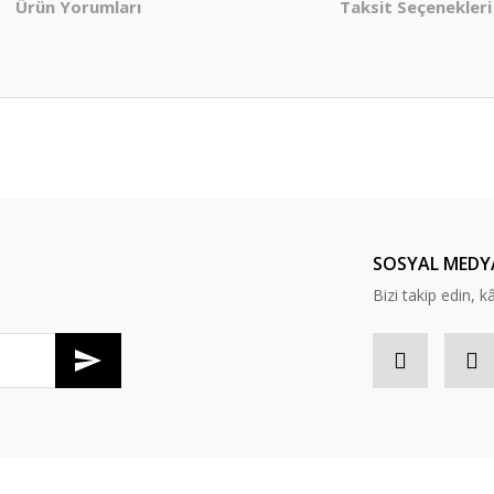
Ürün Yorumları
Taksit Seçenekleri
er konularda yetersiz gördüğünüz noktaları öneri formunu kullanarak tarafım
Bu ürüne ilk yorumu siz yapın!
Yorum Yaz
SOSYAL MEDY
Bizi takip edin, kâr
Gönder