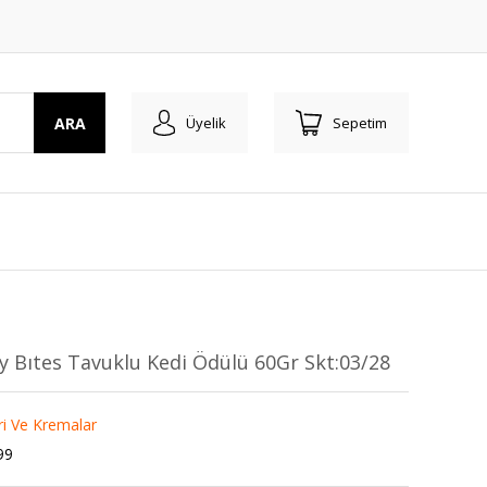
ARA
Üyelik
Sepetim
 Bıtes Tavuklu Kedi Ödülü 60Gr Skt:03/28
ri Ve Kremalar
99