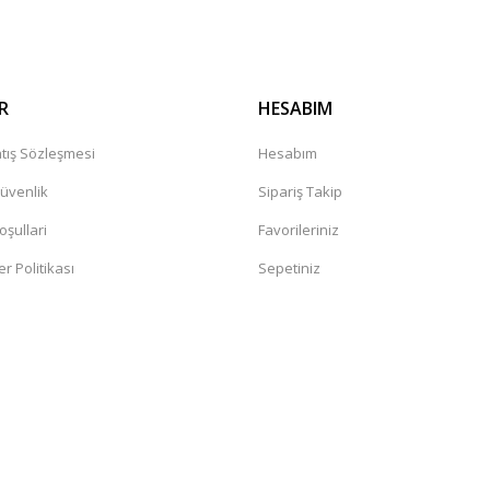
R
HESABIM
tış Sözleşmesi
Hesabım
Güvenlik
Sipariş Takip
oşullari
Favorileriniz
er Politikası
Sepetiniz