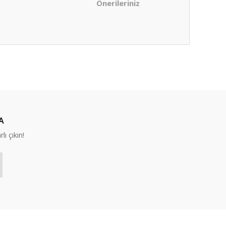
Önerileriniz
ıza iletebilirsiniz.
A
lı çıkın!