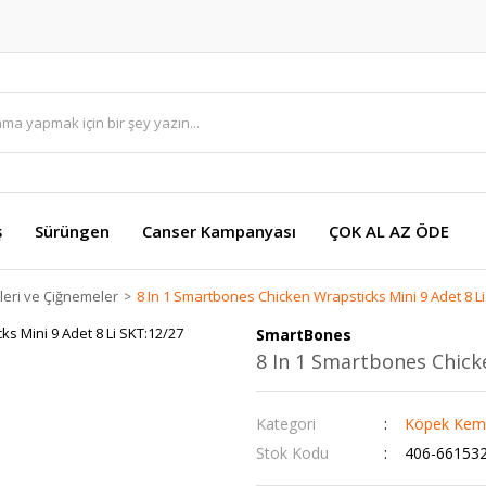
ş
Sürüngen
Canser Kampanyası
ÇOK AL AZ ÖDE
eri ve Çiğnemeler
8 In 1 Smartbones Chicken Wrapsticks Mini 9 Adet 8 L
SmartBones
8 In 1 Smartbones Chick
Kategori
Köpek Kemi
Stok Kodu
406-66153