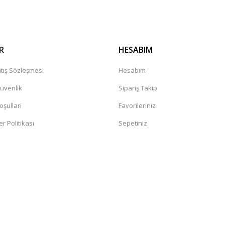
R
HESABIM
tış Sözleşmesi
Hesabım
Güvenlik
Sipariş Takip
oşullari
Favorileriniz
er Politikası
Sepetiniz