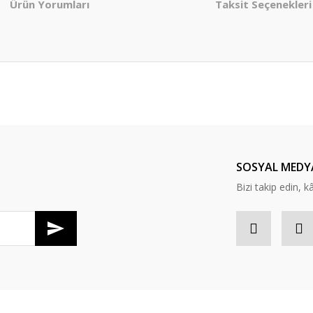
Ürün Yorumları
Taksit Seçenekleri
er konularda yetersiz gördüğünüz noktaları öneri formunu kullanarak tarafım
Bu ürüne ilk yorumu siz yapın!
Yorum Yaz
SOSYAL MEDY
Bizi takip edin, kâr
Gönder