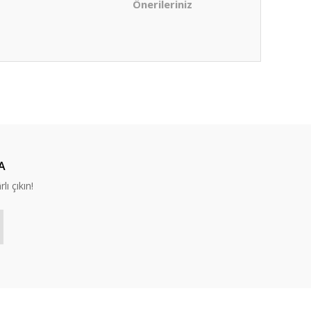
Önerileriniz
ıza iletebilirsiniz.
A
lı çıkın!