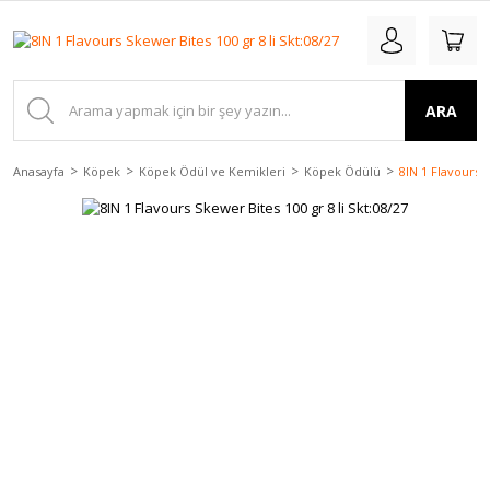
ARA
Anasayfa
Köpek
Köpek Ödül ve Kemikleri
Köpek Ödülü
8IN 1 Flavours S