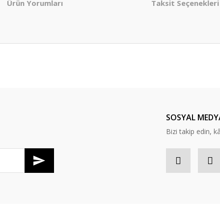
Ürün Yorumları
Taksit Seçenekleri
er konularda yetersiz gördüğünüz noktaları öneri formunu kullanarak tarafım
Bu ürüne ilk yorumu siz yapın!
Yorum Yaz
SOSYAL MEDY
Bizi takip edin, kâr
Gönder