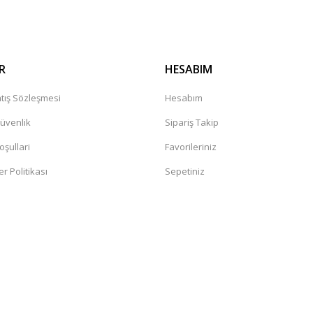
R
HESABIM
tış Sözleşmesi
Hesabım
Güvenlik
Sipariş Takip
oşullari
Favorileriniz
er Politikası
Sepetiniz