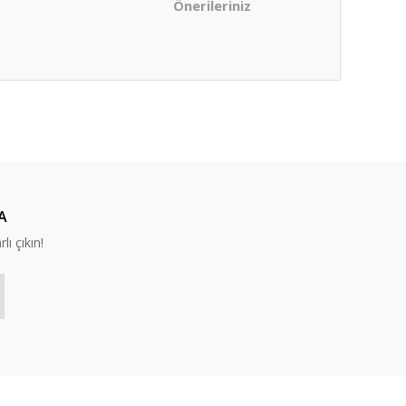
Önerileriniz
ıza iletebilirsiniz.
A
lı çıkın!