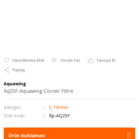
Yorum Yaz
Tavsiye Et
Paylaş
Aquawing
Aq25F-Aquawıng Corner Filtre
Kategori
İç Filtreler
Stok Kodu
Bp-AQ25F
Ürün Açıklaması