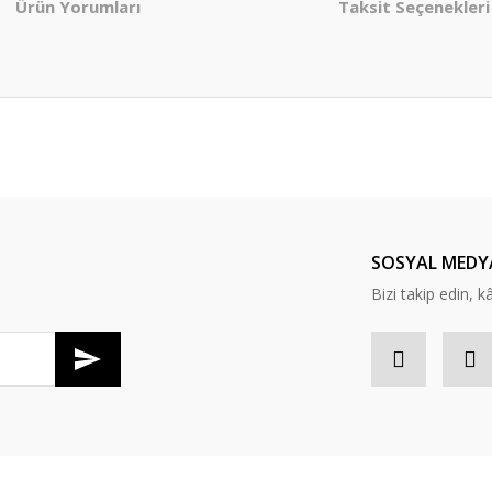
Ürün Yorumları
Taksit Seçenekleri
er konularda yetersiz gördüğünüz noktaları öneri formunu kullanarak tarafım
Bu ürüne ilk yorumu siz yapın!
Yorum Yaz
SOSYAL MEDY
Bizi takip edin, kâr
Gönder