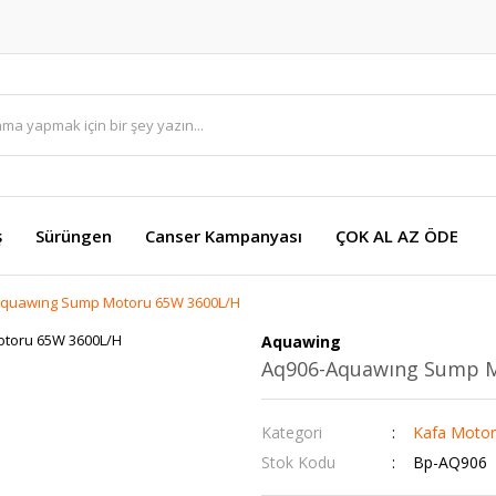
ş
Sürüngen
Canser Kampanyası
ÇOK AL AZ ÖDE
quawıng Sump Motoru 65W 3600L/H
Aquawing
Aq906-Aquawıng Sump 
Kategori
Kafa Motor
Stok Kodu
Bp-AQ906