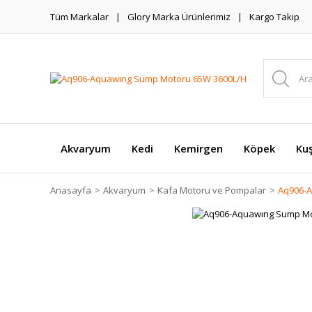
Tüm Markalar
Glory Marka Ürünlerimiz
Kargo Takip
Akvaryum
Kedi
Kemirgen
Köpek
Ku
Anasayfa
Akvaryum
Kafa Motoru ve Pompalar
Aq906-A