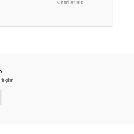
Önerileriniz
ıza iletebilirsiniz.
A
lı çıkın!