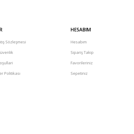
R
HESABIM
tış Sözleşmesi
Hesabım
Güvenlik
Sipariş Takip
oşullari
Favorileriniz
er Politikası
Sepetiniz