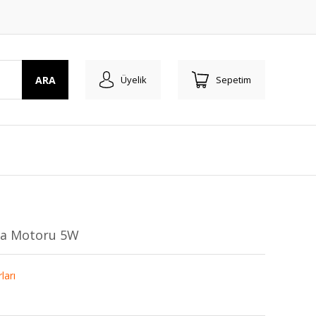
ARA
Üyelik
Sepetim
ava Motoru 5W
ları