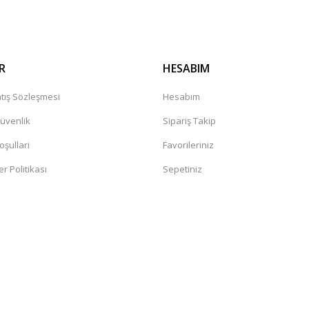
R
HESABIM
tış Sözleşmesi
Hesabım
Güvenlik
Sipariş Takip
oşullari
Favorileriniz
er Politikası
Sepetiniz