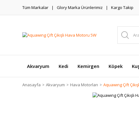
Tüm Markalar
Glory Marka Ürünlerimiz
Kargo Takip
Akvaryum
Kedi
Kemirgen
Köpek
Ku
Anasayfa
Akvaryum
Hava Motorları
Aquawıng Çift Çıkı