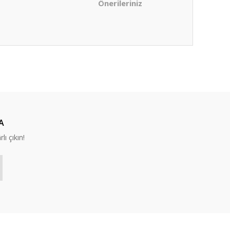
Önerileriniz
ıza iletebilirsiniz.
A
lı çıkın!