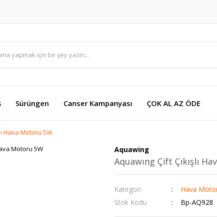
ş
Sürüngen
Canser Kampanyası
ÇOK AL AZ ÖDE
şlı Hava Motoru 5W
Aquawing
Aquawıng Çift Çıkışlı H
Kategori
Hava Motor
Stok Kodu
Bp-AQ928