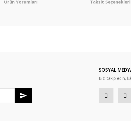
Ürün Yorumları
Taksit Seçenekleri
er konularda yetersiz gördüğünüz noktaları öneri formunu kullanarak tarafım
Bu ürüne ilk yorumu siz yapın!
Yorum Yaz
SOSYAL MEDY
Bizi takip edin, kâr
Gönder