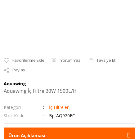
Yorum Yaz
Tavsiye Et
Paylaş
Aquawing
Aquawıng İç Filtre 30W 1500L/H
Kategori
İç Filtreler
Stok Kodu
Bp-AQ920FC
Ürün Açıklaması