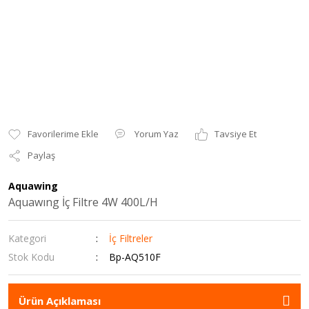
Yorum Yaz
Tavsiye Et
Paylaş
Aquawing
Aquawıng İç Filtre 4W 400L/H
Kategori
İç Filtreler
Stok Kodu
Bp-AQ510F
Ürün Açıklaması