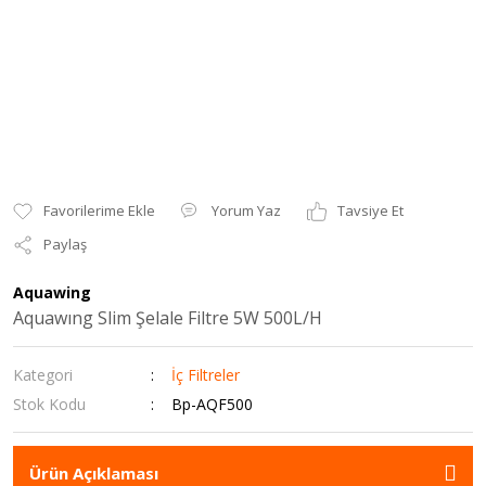
Yorum Yaz
Tavsiye Et
Paylaş
Aquawing
Aquawıng Slim Şelale Filtre 5W 500L/H
Kategori
İç Filtreler
Stok Kodu
Bp-AQF500
Ürün Açıklaması