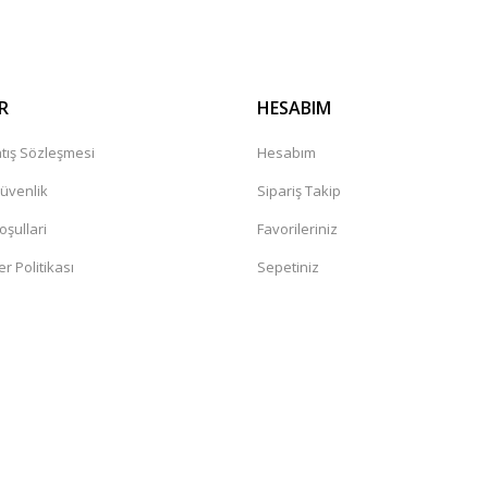
R
HESABIM
tış Sözleşmesi
Hesabım
Güvenlik
Sipariş Takip
oşullari
Favorileriniz
er Politikası
Sepetiniz