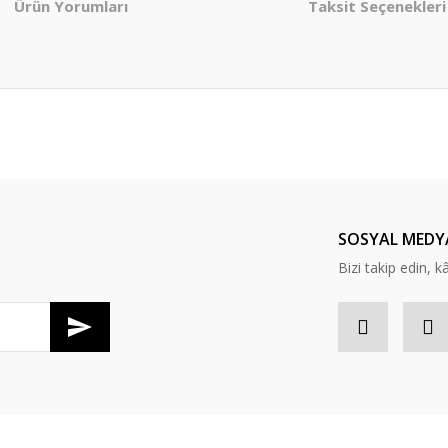
Ürün Yorumları
Taksit Seçenekleri
er konularda yetersiz gördüğünüz noktaları öneri formunu kullanarak tarafım
Bu ürüne ilk yorumu siz yapın!
Yorum Yaz
SOSYAL MEDY
Bizi takip edin, kâr
Gönder