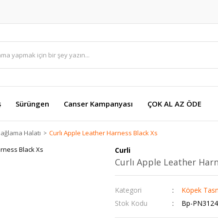
ş
Sürüngen
Canser Kampanyası
ÇOK AL AZ ÖDE
ağlama Halatı
Curlı Apple Leather Harness Black Xs
Curli
Curlı Apple Leather Harn
Kategori
Köpek Tasm
Stok Kodu
Bp-PN3124