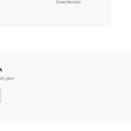
Önerileriniz
ıza iletebilirsiniz.
A
lı çıkın!