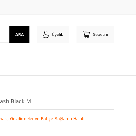
ARA
Üyelik
Sepetim
eash Black M
ası, Gezdirmeler ve Bahçe Bağlama Halatı