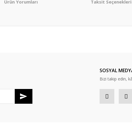
Ürün Yorumları
Taksit Seçenekleri
er konularda yetersiz gördüğünüz noktaları öneri formunu kullanarak tarafım
Bu ürüne ilk yorumu siz yapın!
Yorum Yaz
SOSYAL MEDY
Bizi takip edin, kâr
Gönder