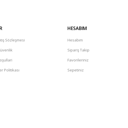
R
HESABIM
tış Sözleşmesi
Hesabım
Güvenlik
Sipariş Takip
oşullari
Favorileriniz
er Politikası
Sepetiniz