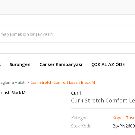
ş
Sürüngen
Canser Kampanyası
ÇOK AL AZ ÖDE
ağlama Halatı
Curlı Stretch Comfort Leash Black M
Curli
Curlı Stretch Comfort L
Kategori
Köpek Tasm
Stok Kodu
Bp-PN2609