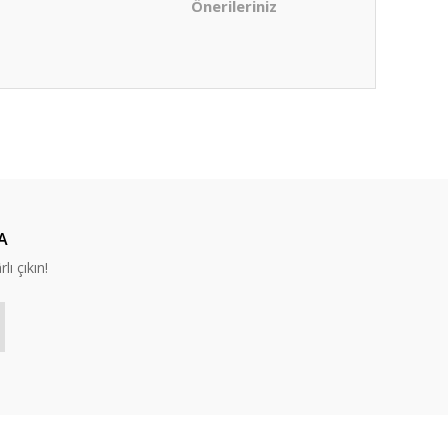
Önerileriniz
ıza iletebilirsiniz.
A
lı çıkın!