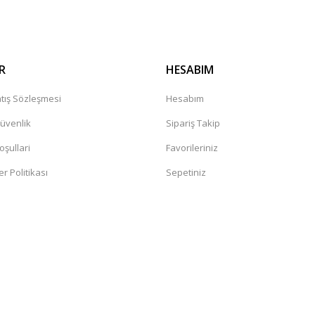
R
HESABIM
tış Sözleşmesi
Hesabım
Güvenlik
Sipariş Takip
oşullari
Favorileriniz
er Politikası
Sepetiniz