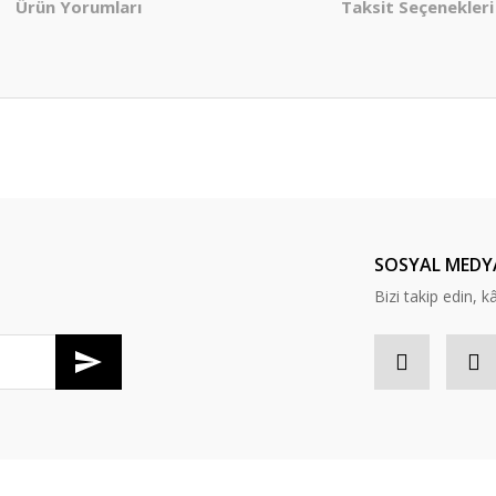
Ürün Yorumları
Taksit Seçenekleri
er konularda yetersiz gördüğünüz noktaları öneri formunu kullanarak tarafım
Bu ürüne ilk yorumu siz yapın!
Yorum Yaz
SOSYAL MEDY
Bizi takip edin, kâr
Gönder