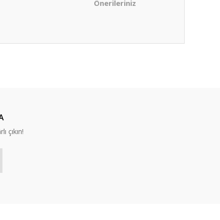
Önerileriniz
ıza iletebilirsiniz.
A
lı çıkın!