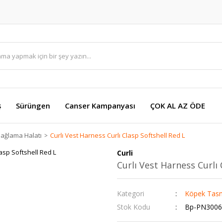
ş
Sürüngen
Canser Kampanyası
ÇOK AL AZ ÖDE
ağlama Halatı
Curlı Vest Harness Curlı Clasp Softshell Red L
Curli
Curlı Vest Harness Curlı 
Kategori
Köpek Tasm
Stok Kodu
Bp-PN3006