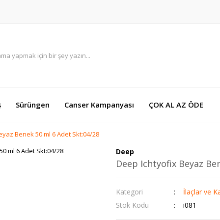
ş
Sürüngen
Canser Kampanyası
ÇOK AL AZ ÖDE
eyaz Benek 50 ml 6 Adet Skt:04/28
Deep
Deep Ichtyofix Beyaz Ben
Kategori
İlaçlar ve Ka
Stok Kodu
i081