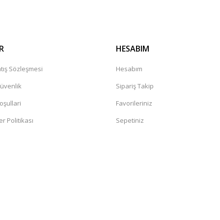
R
HESABIM
tış Sözleşmesi
Hesabım
Güvenlik
Sipariş Takip
oşullari
Favorileriniz
er Politikası
Sepetiniz