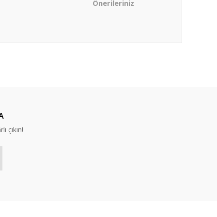
Önerileriniz
ıza iletebilirsiniz.
A
lı çıkın!