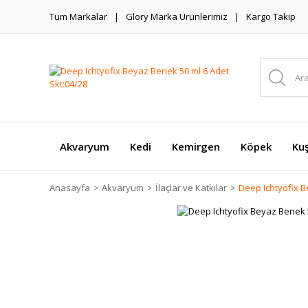
Tüm Markalar
Glory Marka Ürünlerimiz
Kargo Takip
Akvaryum
Kedi
Kemirgen
Köpek
Ku
Anasayfa
Akvaryum
İlaçlar ve Katkılar
Deep Ichtyofix B