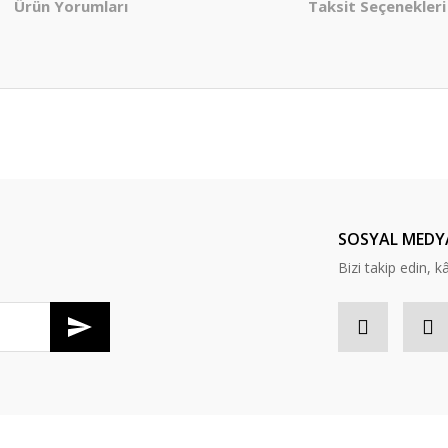
Ürün Yorumları
Taksit Seçenekleri
er konularda yetersiz gördüğünüz noktaları öneri formunu kullanarak tarafım
Bu ürüne ilk yorumu siz yapın!
Yorum Yaz
SOSYAL MEDY
Bizi takip edin, kâr
Gönder