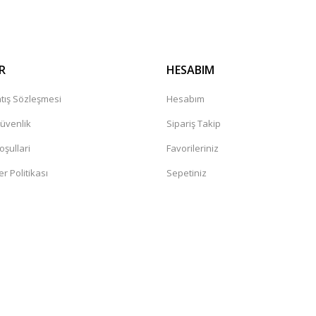
R
HESABIM
tış Sözleşmesi
Hesabım
Güvenlik
Sipariş Takip
oşullari
Favorileriniz
er Politikası
Sepetiniz