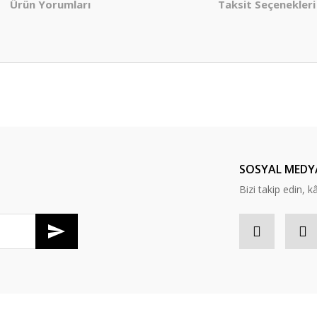
Ürün Yorumları
Taksit Seçenekleri
er konularda yetersiz gördüğünüz noktaları öneri formunu kullanarak tarafım
Bu ürüne ilk yorumu siz yapın!
Yorum Yaz
SOSYAL MEDY
Bizi takip edin, kâr
Gönder