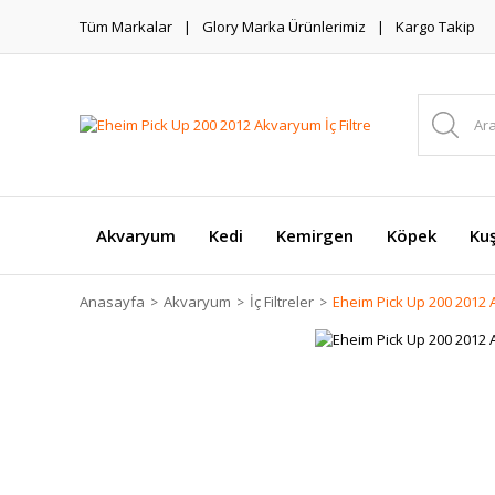
Tüm Markalar
Glory Marka Ürünlerimiz
Kargo Takip
Akvaryum
Kedi
Kemirgen
Köpek
Ku
Anasayfa
Akvaryum
İç Filtreler
Eheim Pick Up 200 2012 A