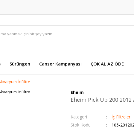
ş
Sürüngen
Canser Kampanyası
ÇOK AL AZ ÖDE
kvaryum İç Filtre
Eheim
Eheim Pick Up 200 2012 
Kategori
İç Filtreler
Stok Kodu
105-20120