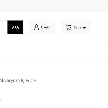
ARA
Üyelik
Sepetim
Akvaryum İç Filtre
20