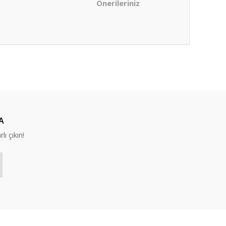
Önerileriniz
ıza iletebilirsiniz.
A
lı çıkın!