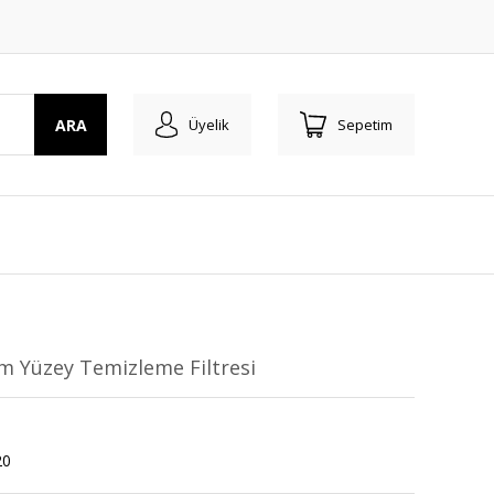
ARA
Üyelik
Sepetim
m Yüzey Temizleme Filtresi
20