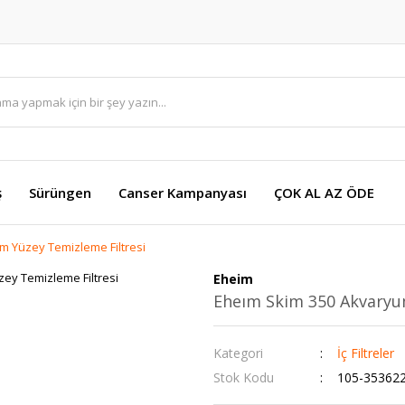
ş
Sürüngen
Canser Kampanyası
ÇOK AL AZ ÖDE
m Yüzey Temizleme Filtresi
Eheim
Eheım Skim 350 Akvaryu
Kategori
İç Filtreler
Stok Kodu
105-35362