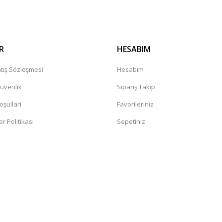
R
HESABIM
tış Sözleşmesi
Hesabım
Güvenlik
Sipariş Takip
oşullari
Favorileriniz
er Politikası
Sepetiniz