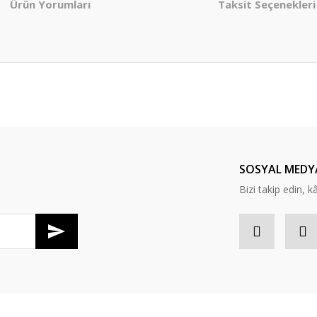
Ürün Yorumları
Taksit Seçenekleri
er konularda yetersiz gördüğünüz noktaları öneri formunu kullanarak tarafım
Bu ürüne ilk yorumu siz yapın!
Yorum Yaz
SOSYAL MEDY
Bizi takip edin, kâr
Gönder