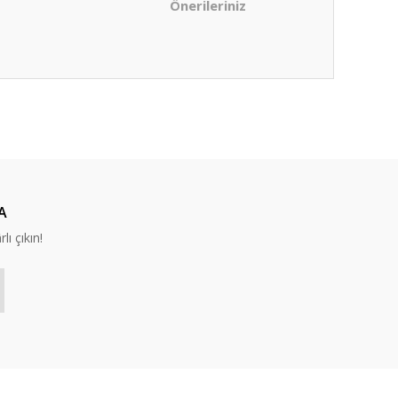
Önerileriniz
ıza iletebilirsiniz.
A
lı çıkın!