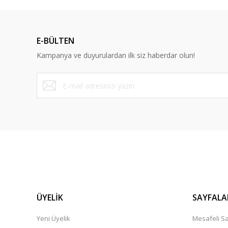
Ürün resmi kalitesiz, bozuk veya görüntülenemiyor.
Ürün açıklamasında eksik bilgiler bulunuyor.
E-BÜLTEN
Ürün bilgilerinde hatalar bulunuyor.
Kampanya ve duyurulardan ilk siz haberdar olun!
Ürün fiyatı diğer sitelerden daha pahalı.
Bu ürüne benzer farklı alternatifler olmalı.
ÜYELİK
SAYFALA
Yeni Üyelik
Mesafeli Sa