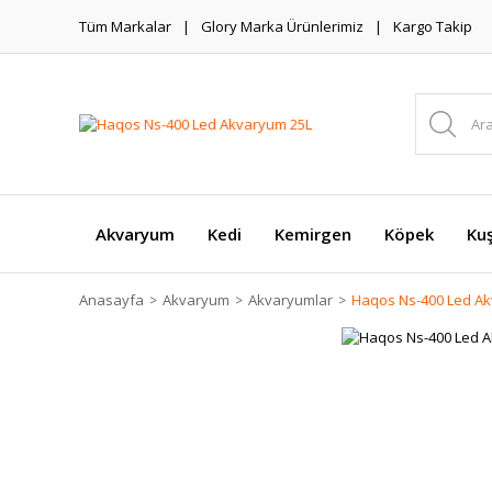
Tüm Markalar
Glory Marka Ürünlerimiz
Kargo Takip
Akvaryum
Kedi
Kemirgen
Köpek
Ku
Anasayfa
Akvaryum
Akvaryumlar
Haqos Ns-400 Led A