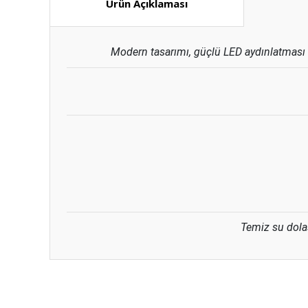
Ürün Açıklaması
Modern tasarımı, güçlü LED aydınlatması ve
Temiz su dolaşı
Bu ürünün fiyat bilgisi, resim, ürün açıklamalarında ve diğ
Görüş ve önerileriniz için teşekkür ederiz.