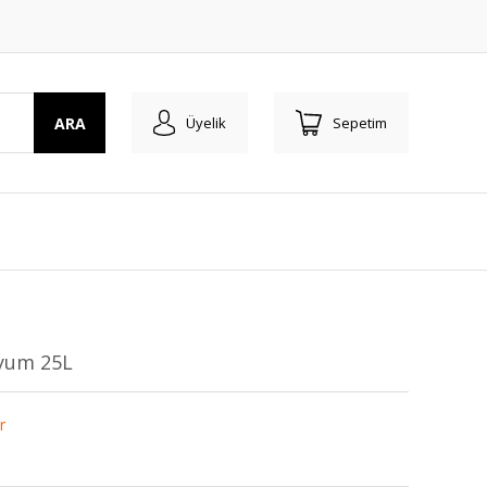
ARA
Üyelik
Sepetim
yum 25L
r