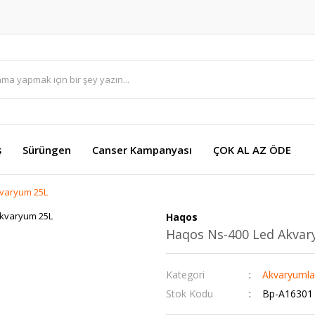
ş
Sürüngen
Canser Kampanyası
ÇOK AL AZ ÖDE
kvaryum 25L
Haqos
Haqos Ns-400 Led Akvar
Kategori
Akvaryumla
Stok Kodu
Bp-A16301