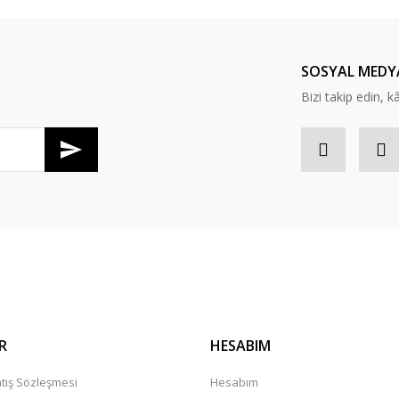
Yorum Yaz
SOSYAL MEDY
Bizi takip edin, kâr
Gönder
R
HESABIM
tış Sözleşmesi
Hesabım