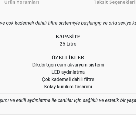
Ürün Yorumları
Taksit Seçenekleri
 çok kademeli dahili filtre sistemiyle başlangıç ve orta seviye k
KAPASİTE
25 Litre
ÖZELLİKLER
Dikdörtgen cam akvaryum sistemi
LED aydınlatma
Çok kademeli dahili filtre
Kolay kurulum tasarımı
mı ve etkili aydınlatma ile canlılar için sağlıklı ve estetik bir ya
er konularda yetersiz gördüğünüz noktaları öneri formunu kullanarak tarafım
Bu ürüne ilk yorumu siz yapın!