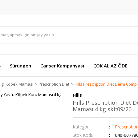
ş
Sürüngen
Canser Kampanyası
ÇOK AL AZ ÖDE
iniği Köpek Maması
Prescription Diet
Hills Prescription Diet Derm Com
Hills
Hills Prescription Diet
Maması 4 kg skt:09/26
Kategori
Prescriptio
Stok Kodu
640-60778