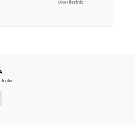
Önerileriniz
ıza iletebilirsiniz.
A
lı çıkın!