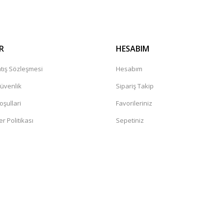
R
HESABIM
tış Sözleşmesi
Hesabım
Güvenlik
Sipariş Takip
oşullari
Favorileriniz
er Politikası
Sepetiniz