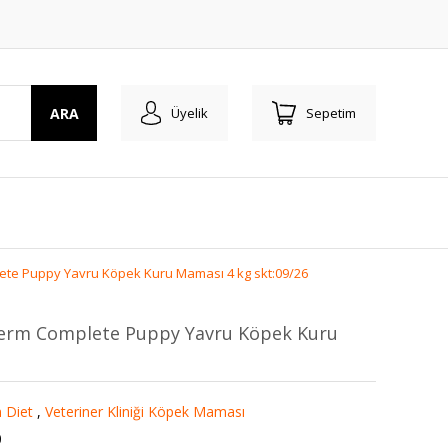
ARA
Üyelik
Sepetim
plete Puppy Yavru Köpek Kuru Maması 4 kg skt:09/26
 Derm Complete Puppy Yavru Köpek Kuru
n Diet
,
Veteriner Kliniği Köpek Maması
0