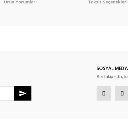
Ürün Yorumları
Taksit Seçenekleri
er konularda yetersiz gördüğünüz noktaları öneri formunu kullanarak tarafım
Bu ürüne ilk yorumu siz yapın!
Yorum Yaz
SOSYAL MEDY
Bizi takip edin, kâr
Gönder