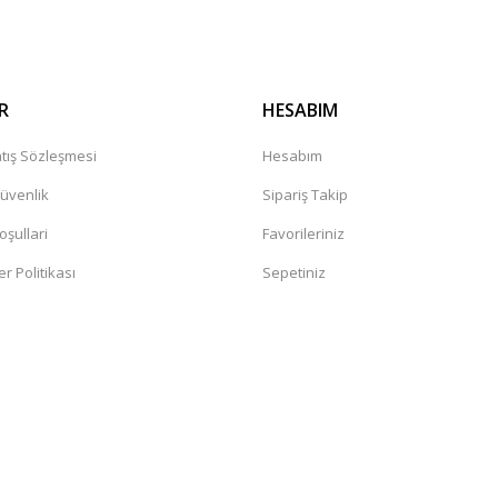
R
HESABIM
tış Sözleşmesi
Hesabım
Güvenlik
Sipariş Takip
oşullari
Favorileriniz
er Politikası
Sepetiniz