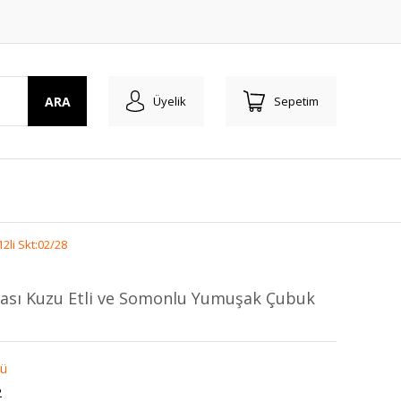
ARA
Üyelik
Sepetim
li Skt:02/28
ası Kuzu Etli ve Somonlu Yumuşak Çubuk
lü
2