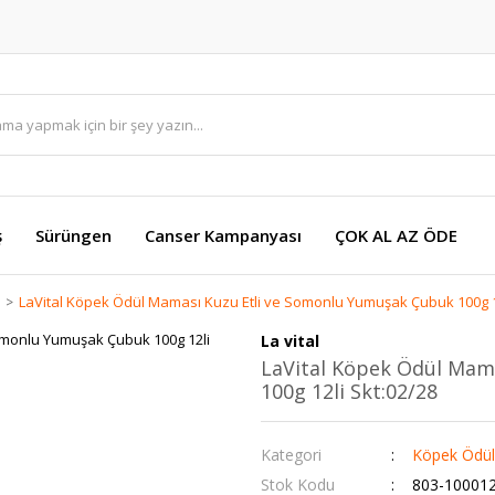
ş
Sürüngen
Canser Kampanyası
ÇOK AL AZ ÖDE
LaVital Köpek Ödül Maması Kuzu Etli ve Somonlu Yumuşak Çubuk 100g 12
La vital
LaVital Köpek Ödül Mam
100g 12li Skt:02/28
Kategori
Köpek Ödü
Stok Kodu
803-10001