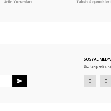
Ürün Yorumları
Taksit Seçenekleri
er konularda yetersiz gördüğünüz noktaları öneri formunu kullanarak tarafım
Bu ürüne ilk yorumu siz yapın!
Yorum Yaz
SOSYAL MEDY
Bizi takip edin, kâr
Gönder