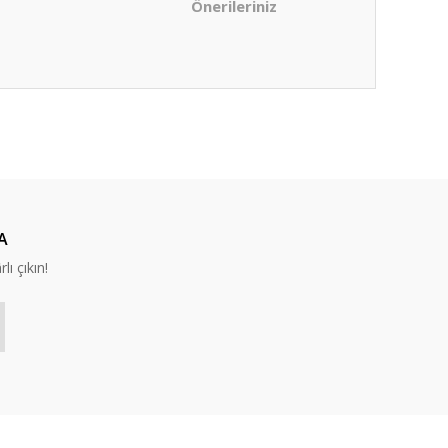
Önerileriniz
ıza iletebilirsiniz.
A
lı çıkın!