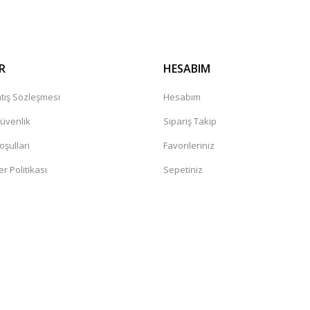
R
HESABIM
tış Sözleşmesi
Hesabım
Güvenlik
Sipariş Takip
oşullari
Favorileriniz
er Politikası
Sepetiniz