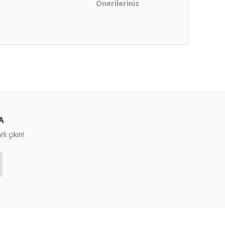
Önerileriniz
ıza iletebilirsiniz.
A
lı çıkın!