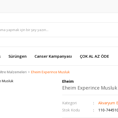
ş
Sürüngen
Canser Kampanyası
ÇOK AL AZ ÖDE
ltre Malzemeleri
Eheim Experince Musluk
Eheim
Eheim Experince Musluk
Kategori
Akvaryum E
Stok Kodu
110-74451