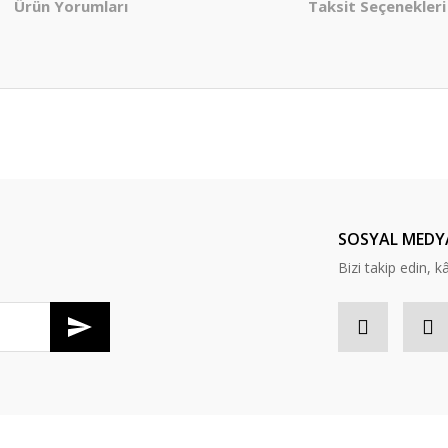
Ürün Yorumları
Taksit Seçenekleri
er konularda yetersiz gördüğünüz noktaları öneri formunu kullanarak tarafım
Bu ürüne ilk yorumu siz yapın!
Yorum Yaz
SOSYAL MEDY
Bizi takip edin, kâr
Gönder