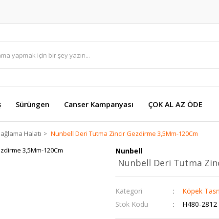
ş
Sürüngen
Canser Kampanyası
ÇOK AL AZ ÖDE
ağlama Halatı
Nunbell Deri Tutma Zincir Gezdirme 3,5Mm-120Cm
Nunbell
Nunbell Deri Tutma Zi
Kategori
Köpek Tasm
Stok Kodu
H480-2812