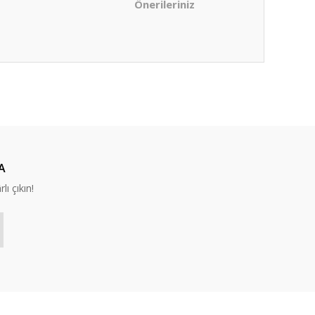
Önerileriniz
ıza iletebilirsiniz.
A
lı çıkın!