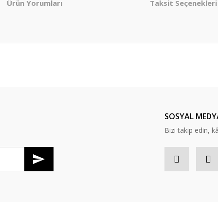
Ürün Yorumları
Taksit Seçenekleri
er konularda yetersiz gördüğünüz noktaları öneri formunu kullanarak tarafım
Bu ürüne ilk yorumu siz yapın!
Yorum Yaz
SOSYAL MEDY
Bizi takip edin, kâr
Gönder