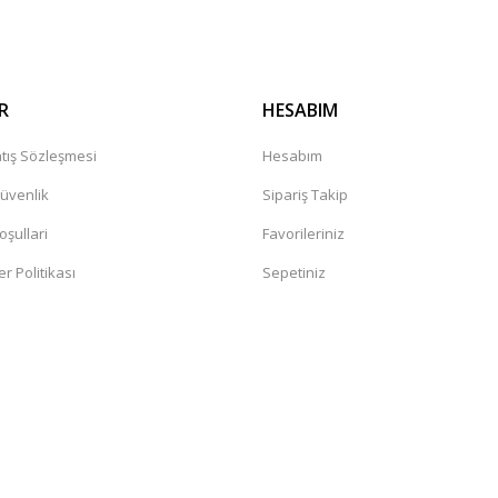
R
HESABIM
tış Sözleşmesi
Hesabım
Güvenlik
Sipariş Takip
oşullari
Favorileriniz
er Politikası
Sepetiniz