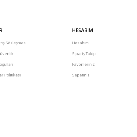
R
HESABIM
tış Sözleşmesi
Hesabım
Güvenlik
Sipariş Takip
oşullari
Favorileriniz
er Politikası
Sepetiniz