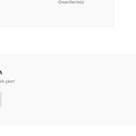
Önerileriniz
ıza iletebilirsiniz.
A
lı çıkın!