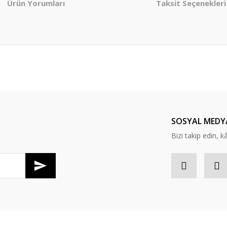
Ürün Yorumları
Taksit Seçenekleri
er konularda yetersiz gördüğünüz noktaları öneri formunu kullanarak tarafım
Bu ürüne ilk yorumu siz yapın!
Yorum Yaz
SOSYAL MEDY
Bizi takip edin, kâr
Gönder