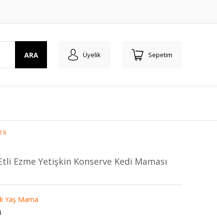
ARA
Üyelik
Sepetim
 li
 Etli Ezme Yetişkin Konserve Kedi Maması
edi Yaş Mama
4