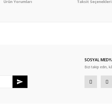
Ürün Yorumları
Taksit Seçenekleri
er konularda yetersiz gördüğünüz noktaları öneri formunu kullanarak tarafım
Bu ürüne ilk yorumu siz yapın!
Yorum Yaz
SOSYAL MEDY
Bizi takip edin, kâr
Gönder