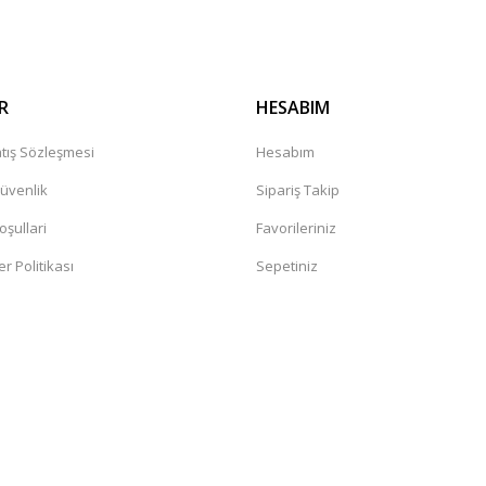
R
HESABIM
tış Sözleşmesi
Hesabım
Güvenlik
Sipariş Takip
oşullari
Favorileriniz
er Politikası
Sepetiniz