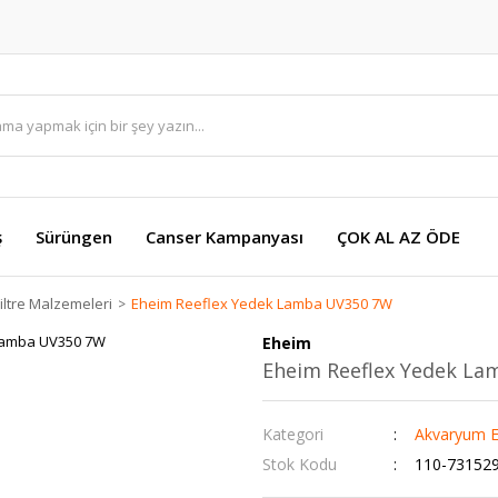
ş
Sürüngen
Canser Kampanyası
ÇOK AL AZ ÖDE
ltre Malzemeleri
Eheim Reeflex Yedek Lamba UV350 7W
Eheim
Eheim Reeflex Yedek L
Kategori
Akvaryum E
Stok Kodu
110-73152