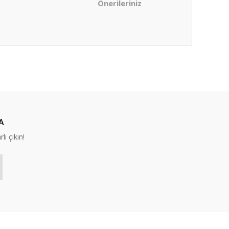
Önerileriniz
ıza iletebilirsiniz.
A
lı çıkın!