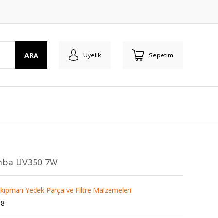
ARA
Üyelik
Sepetim
amba UV350 7W
kipman Yedek Parça ve Filtre Malzemeleri
98