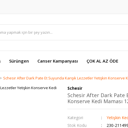
ş
Sürüngen
Canser Kampanyası
ÇOK AL AZ ÖDE
Schesir After Dark Pate Et Suyunda Karışık Lezzetler Yetişkin Konserve K
Schesir
Schesir After Dark Pate 
Konserve Kedi Maması 12 
Kategori
Yetişkin K
Stok Kodu
230-21149