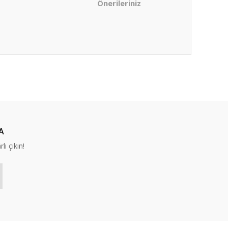
Önerileriniz
ıza iletebilirsiniz.
A
lı çıkın!