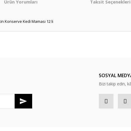
Ürün Yorumları
Taksit Seçenekleri
şkin Konserve Kedi Maması 12 li
er konularda yetersiz gördüğünüz noktaları öneri formunu kullanarak tarafım
Bu ürüne ilk yorumu siz yapın!
Yorum Yaz
SOSYAL MEDY
Bizi takip edin, kâr