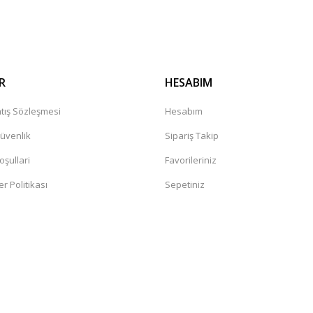
Gönder
R
HESABIM
tış Sözleşmesi
Hesabım
Güvenlik
Sipariş Takip
oşullari
Favorileriniz
er Politikası
Sepetiniz