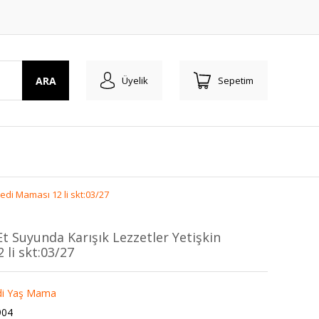
ARA
Üyelik
Sepetim
edi Maması 12 li skt:03/27
Et Suyunda Karışık Lezzetler Yetişkin
li skt:03/27
edi Yaş Mama
904