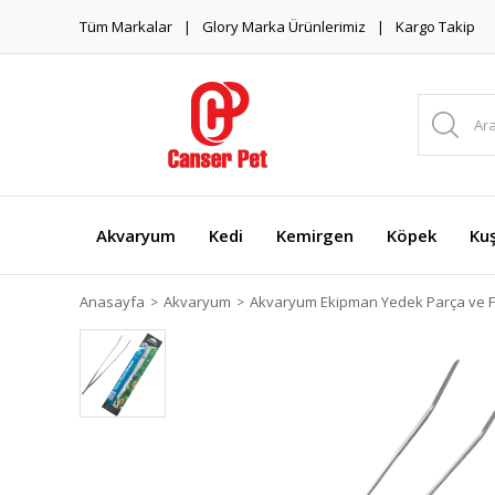
Tüm Markalar
Glory Marka Ürünlerimiz
Kargo Takip
Akvaryum
Kedi
Kemirgen
Köpek
Ku
Anasayfa
Akvaryum
Akvaryum Ekipman Yedek Parça ve Fi