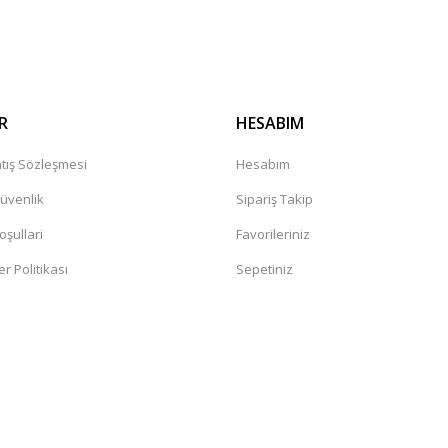
Gönder
R
HESABIM
tış Sözleşmesi
Hesabım
Güvenlik
Sipariş Takip
oşullari
Favorileriniz
er Politikası
Sepetiniz