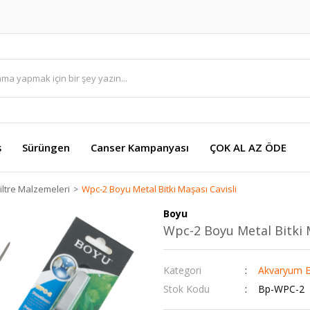
ş
Sürüngen
Canser Kampanyası
ÇOK AL AZ ÖDE
ltre Malzemeleri
Wpc-2 Boyu Metal Bitki Maşası Cavisli
Boyu
Wpc-2 Boyu Metal Bitki M
Kategori
Akvaryum E
Stok Kodu
Bp-WPC-2