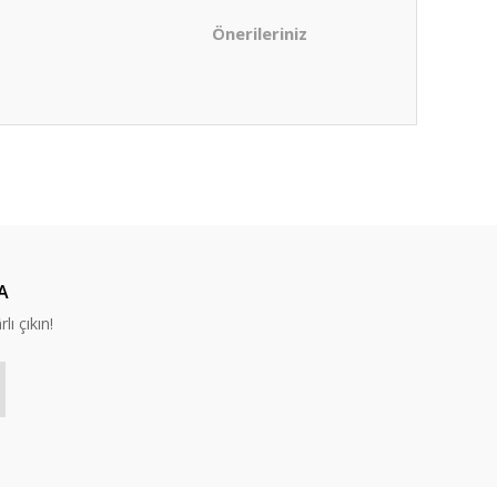
Önerileriniz
ıza iletebilirsiniz.
A
lı çıkın!