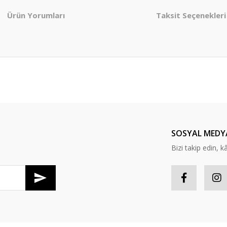
Ürün Yorumları
Taksit Seçenekleri
er konularda yetersiz gördüğünüz noktaları öneri formunu kullanarak tarafım
Bu ürüne ilk yorumu siz yapın!
Yorum Yaz
SOSYAL MEDY
Bizi takip edin, kâr